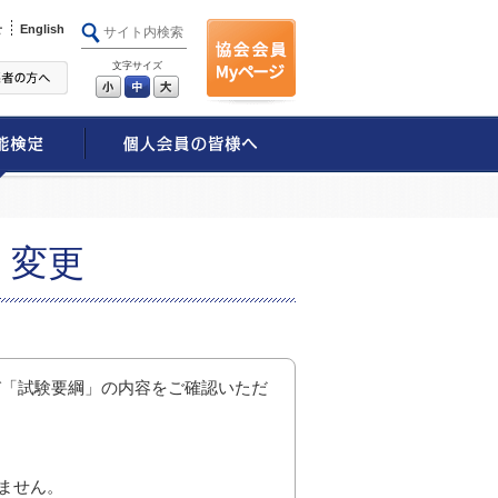
せ
English
文字サイズ
小
中
大
・変更
び「試験要綱」の内容をご確認いただ
ません。