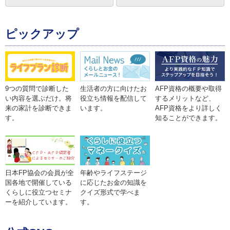
ピックアップ
9つの質問で診断した
生活者の方に向けたお
AFP資格の概要や取得
い内容を選ぶだけ。将
役立ち情報を配信して
するメリットなど、
来の家計を診断できま
います。
AFP資格をより詳しく
す。
知ることができます。
年齢やライフステージ
日本FP協会の会員が全
に応じたお金の知識を
国各地で開催している
クイズ形式で学べま
くらしに役立つセミナ
す。
ーを紹介しています。