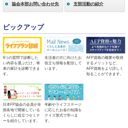
協会本部お問い合わせ先
支部活動の紹介
ピックアップ
9つの質問で診断した
生活者の方に向けたお
AFP資格の概要や取得
い内容を選ぶだけ。将
役立ち情報を配信して
するメリットなど、
来の家計を診断できま
います。
AFP資格をより詳しく
す。
知ることができます。
年齢やライフステージ
日本FP協会の会員が全
に応じたお金の知識を
国各地で開催している
クイズ形式で学べま
くらしに役立つセミナ
す。
ーを紹介しています。