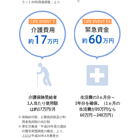
り
ラット35利用者調査」より
介護保険受給者
生活費の3ヵ月分～
1人当たり使用額
1年分を確保。（1ヵ月の
は約17万円/月
生活費が20万円なら
60万円～240万円）
保険給付額、公費負担額及び利
用者負担額の合計額
厚生労働省「平成29年度介護給
付費等実態調査の概況」より。
上記は平成30年4月審査分