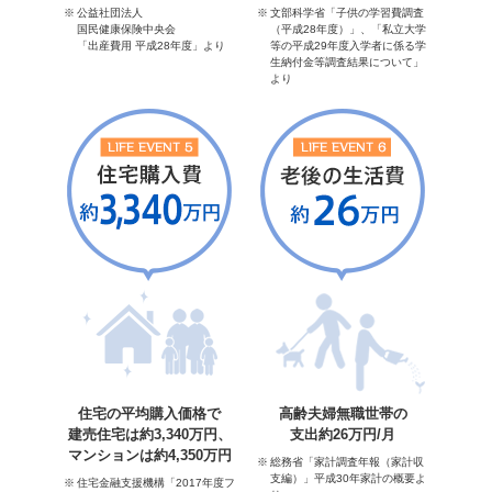
公益社団法人
文部科学省「子供の学習費調査
国民健康保険中央会
（平成28年度）」、「私立大学
「出産費用 平成28年度」より
等の平成29年度入学者に係る学
生納付金等調査結果について」
より
住宅の平均購入価格で
高齢夫婦無職世帯の
建売住宅は約3,340万円、
支出約26万円/月
マンションは約4,350万円
総務省「家計調査年報（家計収
支編）」平成30年家計の概要よ
住宅金融支援機構「2017年度フ