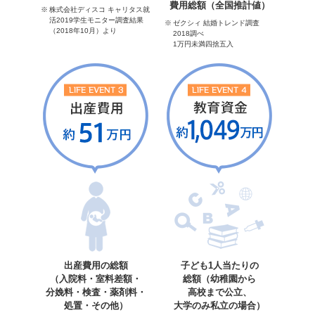
費用総額（全国推計値）
株式会社ディスコ キャリタス就
活2019学生モニター調査結果
ゼクシィ 結婚トレンド調査
（2018年10月）より
2018調べ
1万円未満四捨五入
出産費用の総額
子ども1人当たりの
（入院料・室料差額・
総額（幼稚園から
分娩料・検査・薬剤料・
高校まで公立、
処置・その他）
大学のみ私立の場合）