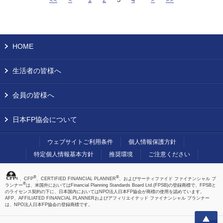
HOME
生活者の皆様へ
会員の皆様へ
日本FP協会について
ウェブサイトご利用条件
個人情報保護方針
特定個人情報基本方針
推奨環境
ご注意ください
®
®
、CFP
、CERTIFIED FINANCIAL PLANNER
、およびサーティファイド ファイナンシャル プ
®
ランナー
は、米国外においてはFinancial Planning Standards Board Ltd.(FPSB)の登録商標で、FPSBと
のライセンス契約の下に、日本国内においてはNPO法人日本FP協会が商標の使用を認めています。
AFP、AFFILIATED FINANCIAL PLANNERおよびアフィリエイテッド ファイナンシャル プランナー
は、NPO法人日本FP協会の登録商標です。
上へ