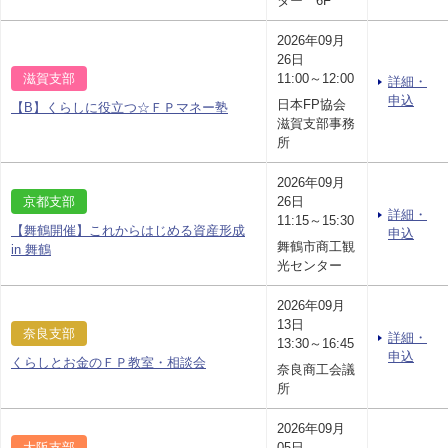
ター 6F
2026年09月
26日
滋賀支部
11:00～12:00
詳細・
申込
日本FP協会
【B】くらしに役立つ☆ＦＰマネー塾
滋賀支部事務
所
2026年09月
京都支部
26日
詳細・
11:15～15:30
【舞鶴開催】これからはじめる資産形成
申込
舞鶴市商工観
in 舞鶴
光センター
2026年09月
13日
奈良支部
詳細・
13:30～16:45
申込
くらしとお金のＦＰ教室・相談会
奈良商工会議
所
2026年09月
大阪支部
05日