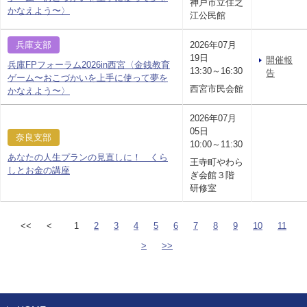
神戸市立住之
かなえよう〜〉
江公民館
兵庫支部
2026年07月
19日
開催報
兵庫FPフォーラム2026in西宮〈金銭教育
13:30～16:30
告
ゲーム〜おこづかいを上手に使って夢を
西宮市民会館
かなえよう〜〉
2026年07月
05日
奈良支部
10:00～11:30
あなたの人生プランの見直しに！ くら
王寺町やわら
しとお金の講座
ぎ会館３階
研修室
<<
<
1
2
3
4
5
6
7
8
9
10
11
>
>>