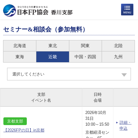
セミナー&相談会（参加無料）
北海道
東北
関東
北陸
東海
近畿
中国・四国
九州
選択してください
支部
日時
イベント名
会場
2026年10月
31日
京都支部
詳細・
10:00～15:50
申込
【2026FPの日】in京都
京都経済セン