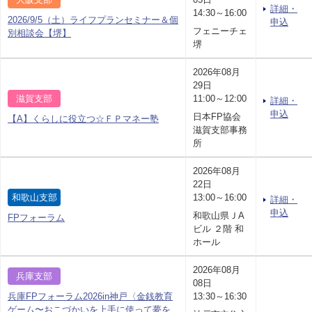
詳細・
14:30～16:00
2026/9/5（土）ライフプランセミナー＆個
申込
フェニーチェ
別相談会【堺】
堺
2026年08月
29日
滋賀支部
11:00～12:00
詳細・
申込
日本FP協会
【A】くらしに役立つ☆ＦＰマネー塾
滋賀支部事務
所
2026年08月
22日
和歌山支部
13:00～16:00
詳細・
申込
和歌山県ＪA
FPフォーラム
ビル ２階 和
ホール
2026年08月
兵庫支部
08日
兵庫FPフォーラム2026in神戸〈金銭教育
13:30～16:30
ゲーム〜おこづかいを上手に使って夢を