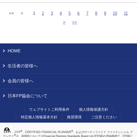
<<
<
1
2
3
4
5
6
7
8
9
10
11
>
>>
HOME
生活者の皆様へ
会員の皆様へ
日本FP協会について
ウェブサイトご利用条件
個人情報保護方針
特定個人情報基本方針
推奨環境
ご注意ください
®
®
、CFP
、CERTIFIED FINANCIAL PLANNER
、およびサーティファイド ファイナンシャル プ
®
ランナー
は、米国外においてはFinancial Planning Standards Board Ltd.(FPSB)の登録商標で、FPSBと