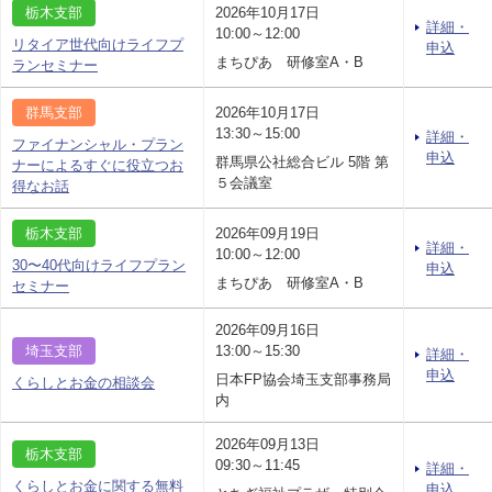
栃木支部
2026年10月17日
詳細・
10:00～12:00
リタイア世代向けライフプ
申込
まちぴあ 研修室A・B
ランセミナー
群馬支部
2026年10月17日
13:30～15:00
詳細・
ファイナンシャル・プラン
申込
群馬県公社総合ビル 5階 第
ナーによるすぐに役立つお
５会議室
得なお話
栃木支部
2026年09月19日
詳細・
10:00～12:00
30〜40代向けライフプラン
申込
まちぴあ 研修室A・B
セミナー
2026年09月16日
埼玉支部
13:00～15:30
詳細・
申込
日本FP協会埼玉支部事務局
くらしとお金の相談会
内
2026年09月13日
栃木支部
09:30～11:45
詳細・
くらしとお金に関する無料
申込