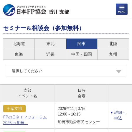
セミナー&相談会（参加無料）
北海道
東北
関東
北陸
東海
近畿
中国・四国
九州
選択してください
支部
日時
イベント名
会場
千葉支部
2026年11月07日
詳細・
12:00～16:15
FPの日® ＦＰフォーラム
申込
船橋市勤労市民センター
2026 in 船橋