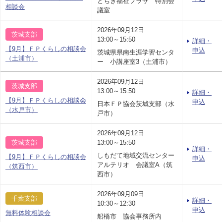
とちぎ福祉プラザ 特別会
相談会
議室
2026年09月12日
茨城支部
13:00～15:50
詳細・
【9月】ＦＰくらしの相談会
申込
茨城県県南生涯学習センタ
（土浦市）
ー 小講座室3（土浦市）
2026年09月12日
茨城支部
13:00～15:50
詳細・
【9月】ＦＰくらしの相談会
申込
日本ＦＰ協会茨城支部（水
（水戸市）
戸市）
2026年09月12日
茨城支部
13:00～15:50
詳細・
しもだて地域交流センター
【9月】ＦＰくらしの相談会
申込
アルテリオ 会議室A（筑
（筑西市）
西市）
2026年09月09日
千葉支部
詳細・
10:30～12:30
申込
無料体験相談会
船橋市 協会事務所内