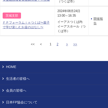
（つくば市）
2024年08月24日
茨城支部
13:00～16:35
開催報
イーアスつくば内
ＦＰフォーラムｉｎつくば〜親子
告
イーアスホール（つ
で学び楽しむお金のはなし〜
くば市）
<<
<
1
2
>
>>
HOME
生活者の皆様へ
会員の皆様へ
日本FP協会について