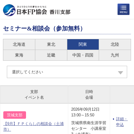
セミナー&相談会（参加無料）
北海道
東北
関東
北陸
東海
近畿
中国・四国
九州
選択してください
支部
日時
イベント名
会場
2026年09月12日
茨城支部
13:00～15:50
詳細・
茨城県県南生涯学習
【9月】ＦＰくらしの相談会（土浦
申込
センター 小講座室
市）