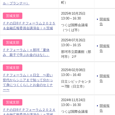
町）
ル・プランナー）
2025年10月25日
茨城支部
13:00～16:30
開催報
ＦＰの日®ＦＰフォーラム２０２５
告
つくば国際会議場
＆金融広報委員会講演会ｉｎ茨城
（つくば市）
2025年07月26日
茨城支部
13:00～16:15
開催報
ＦＰフォーラムｉｎ那珂「夏休
告
那珂市立図書館（那
み 親子で学ぶお金のはなし」
珂市）２F
茨城支部
2025年02月08日
13:00～16:40
ＦＰフォーラムｉｎ日立 〜若い
開催報
世代からシニアまで知って分かっ
告
日立シビックセンタ
て身につくくらしとお金のセミナ
ー7階（日立市）
ー〜
2024年11月24日
茨城支部
13:00～16:30
開催報
ＦＰの日®ＦＰフォーラム２０２４
告
つくば国際会議場
＆金融広報委員会講演会ｉｎ茨城