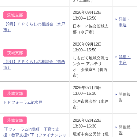
3（土浦市）
2026年09月12日
茨城支部
13:00～15:50
詳細・
【9月】ＦＰくらしの相談会（水戸
申込
日本ＦＰ協会茨城支
市）
部（水戸市）
2026年09月12日
13:00～15:50
茨城支部
詳細・
しもだて地域交流セ
【9月】ＦＰくらしの相談会（筑西
申込
ンター アルテリ
市）
オ 会議室A（筑西
市）
2026年07月26日
茨城支部
13:00～16:30
開催報
告
水戸市民会館（水戸
ＦＰフォーラムin水戸
市）
茨城支部
2026年02月22日
13:30～16:30
開催報
FPフォーラムin境町 子育て支
告
境町中央公民館（境
援・教育支援xFP（ファイナンシャ