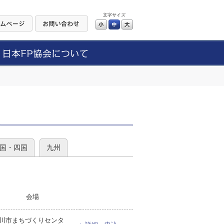
文字サイズ
小
中
大
）
国・四国
九州
会場
川市まちづくりセンタ