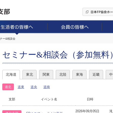
ミナー&相談会
セミナー&相談会（参加無料
北海道
東北
関東
北陸
東海
近畿
中
道北
道東
道央
道南
支部
イベント名
日時
2026年09月05日
滝