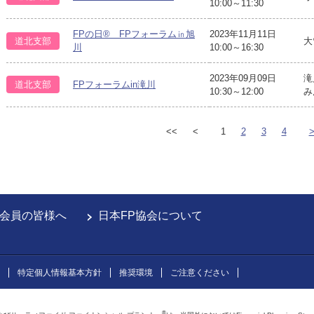
10:00～11:30
FPの日® FPフォーラム㏌旭
2023年11月11日
道北支部
大
川
10:00～16:30
2023年09月09日
滝
道北支部
FPフォーラムin滝川
10:30～12:00
み
<<
<
1
2
3
4
会員の皆様へ
日本FP協会について
特定個人情報基本方針
推奨環境
ご注意ください
®