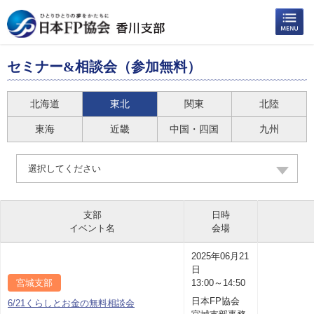
セミナー&相談会（参加無料）
北海道
東北
関東
北陸
東海
近畿
中国・四国
九州
選択してください
支部
日時
イベント名
会場
2025年06月21
日
宮城支部
13:00～14:50
日本FP協会
6/21くらしとお金の無料相談会