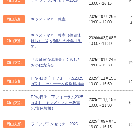
岡山支部
ライフプランセミナー2026
ピ
13:00～16:15
2026年07月26日
ラ
岡山支部
キッズ・マネー教室
10:00～12:00
セ
キッズ・マネー教室（投資体
2026年03月08日
ピ
岡山支部
験版）【4,5,6年生の小学生対
10:00～11:30
象】
「金融経済講演会」くらしと
2026年01月24日
岡山支部
お
おかね講演会
14:00～15:30
FPの日®「FPフォーラム2025
2025年11月15日
岡山支部
ピ
in岡山」セミナー＆個別相談会
10:00～15:50
FPの日®「FPフォーラム2025
2025年11月15日
ピ
岡山支部
in岡山」キッズ・マネー教室
10:00～11:30
(投資体験版）
2025年09月07日
岡山支部
ライフプランセミナー2025
ピ
13:00～16:15