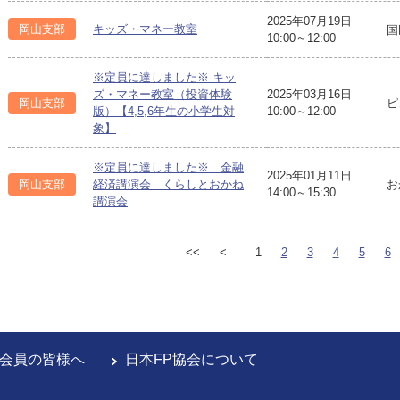
2025年07月19日
岡山支部
キッズ・マネー教室
国
10:00～12:00
※定員に達しました※ キッ
ズ・マネー教室（投資体験
2025年03月16日
岡山支部
ピ
版）【4,5,6年生の小学生対
10:00～12:00
象】
※定員に達しました※ 金融
2025年01月11日
お
岡山支部
経済講演会 くらしとおかね
14:00～15:30
講演会
<<
<
1
2
3
4
5
6
会員の皆様へ
日本FP協会について