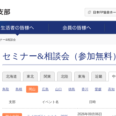
ミナー&相談会
セミナー&相談会（参加無料
北海道
東北
関東
北陸
東海
近畿
中
鳥取
島根
岡山
広島
山口
徳島
香川
愛媛
高知
支部
イベント名
日時
2026年09月06日