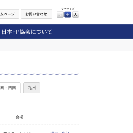
文字サイズ
小
中
大
）
国・四国
九州
会場