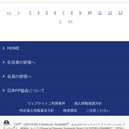
<<
<
3
4
5
6
7
8
9
10
11
12
13
>
>>
HOME
生活者の皆様へ
会員の皆様へ
日本FP協会について
ウェブサイトご利用条件
個人情報保護方針
特定個人情報基本方針
推奨環境
ご注意ください
®
®
、CFP
、CERTIFIED FINANCIAL PLANNER
、およびサーティファイド ファイナンシャル プ
®
ランナー
は、米国外においてはFinancial Planning Standards Board Ltd.(FPSB)の登録商標で、FPSBと