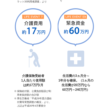
り
ラット35利用者調査」より
介護保険受給者
生活費の3ヵ月分～
1人当たり使用額
1年分を確保。（1ヵ月の
は約17万円/月
生活費が20万円なら
60万円～240万円）
保険給付額、公費負担額及び利
用者負担額の合計額
厚生労働省「平成29年度介護給
付費等実態調査の概況」より。
上記は平成30年4月審査分