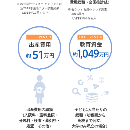
費用総額（全国推計値）
株式会社ディスコ キャリタス就
活2019学生モニター調査結果
ゼクシィ 結婚トレンド調査
（2018年10月）より
2018調べ
1万円未満四捨五入
出産費用の総額
子ども1人当たりの
（入院料・室料差額・
総額（幼稚園から
分娩料・検査・薬剤料・
高校まで公立、
処置・その他）
大学のみ私立の場合）