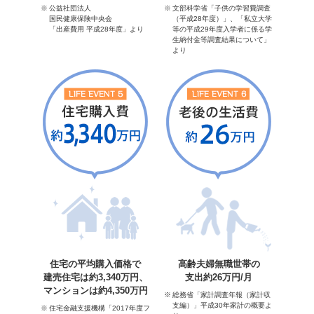
公益社団法人
文部科学省「子供の学習費調査
国民健康保険中央会
（平成28年度）」、「私立大学
「出産費用 平成28年度」より
等の平成29年度入学者に係る学
生納付金等調査結果について」
より
住宅の平均購入価格で
高齢夫婦無職世帯の
建売住宅は約3,340万円、
支出約26万円/月
マンションは約4,350万円
総務省「家計調査年報（家計収
支編）」平成30年家計の概要よ
住宅金融支援機構「2017年度フ