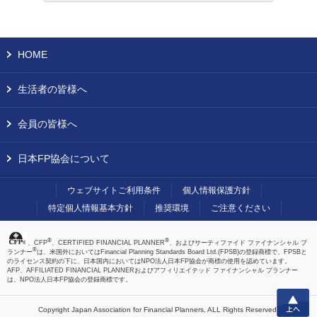
HOME
生活者の皆様へ
会員の皆様へ
日本FP協会について
ウェブサイトご利用条件
個人情報保護方針
特定個人情報基本方針
推奨環境
ご注意ください
®
®
、CFP
、CERTIFIED FINANCIAL PLANNER
、およびサーティファイド ファイナンシャル プ
®
ランナー
は、米国外においてはFinancial Planning Standards Board Ltd.(FPSB)の登録商標で、FPSBと
のライセンス契約の下に、日本国内においてはNPO法人日本FP協会が商標の使用を認めています。
AFP、AFFILIATED FINANCIAL PLANNERおよびアフィリエイテッド ファイナンシャル プランナー
は、NPO法人日本FP協会の登録商標です。
上へ
Copyright Japan Association for Financial Planners,
ALL Rights Reserved.