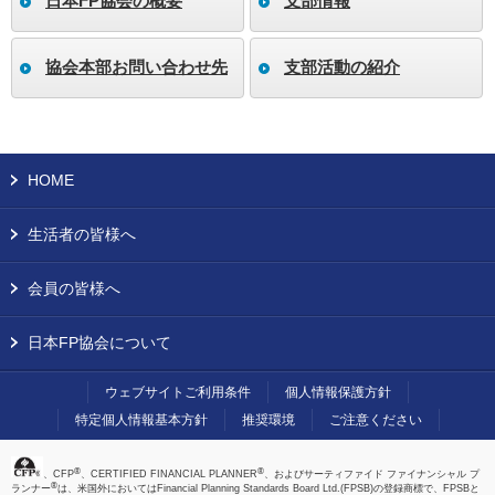
日本FP協会の概要
支部情報
協会本部お問い合わせ先
支部活動の紹介
HOME
生活者の皆様へ
会員の皆様へ
日本FP協会について
ウェブサイトご利用条件
個人情報保護方針
特定個人情報基本方針
推奨環境
ご注意ください
®
®
、CFP
、CERTIFIED FINANCIAL PLANNER
、およびサーティファイド ファイナンシャル プ
®
ランナー
は、米国外においてはFinancial Planning Standards Board Ltd.(FPSB)の登録商標で、FPSBと