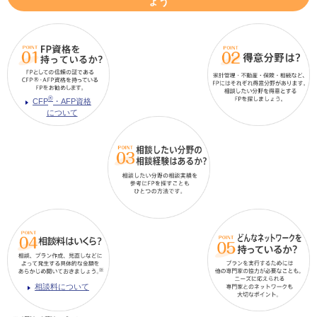
ょう
®
CFP
・AFP資格
について
相談料について