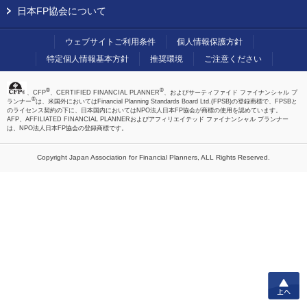
日本FP協会について
ウェブサイトご利用条件
個人情報保護方針
特定個人情報基本方針
推奨環境
ご注意ください
®
®
、CFP
、CERTIFIED FINANCIAL PLANNER
、およびサーティファイド ファイナンシャル プ
®
ランナー
は、米国外においてはFinancial Planning Standards Board Ltd.(FPSB)の登録商標で、FPSBと
のライセンス契約の下に、日本国内においてはNPO法人日本FP協会が商標の使用を認めています。
AFP、AFFILIATED FINANCIAL PLANNERおよびアフィリエイテッド ファイナンシャル プランナー
は、NPO法人日本FP協会の登録商標です。
Copyright Japan Association for Financial Planners,
ALL Rights Reserved.
上へ