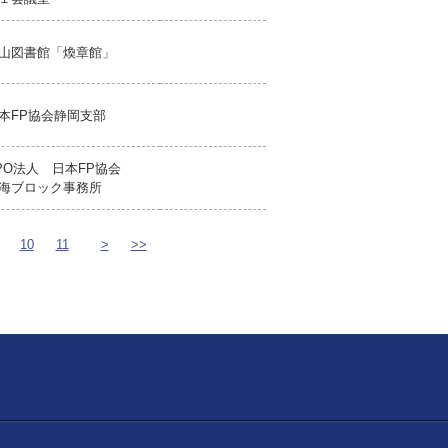
山図書館「煥章館」
本FP協会静岡支部
PO法人 日本FP協会
海ブロック事務所
10
11
>
>>