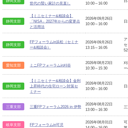
静岡支部
日
世代の賢い家計の見直し
10:00～16:00
【ミニセミナー&相談会】
2026年09月26日
日
静岡支部
「NISA」2027年からの変更点
10:00～16:00
と活用法
ア
FPフォーラムin浜松（セミナ
2026年09月26日
静岡支部
セ
ー&相談会）
13:15～16:05
5
2026年08月23日
刈
愛知支部
ミニFPフォーラムin刈谷
10:30～15:30
ー
【ミニセミナー&相談会】金利
2026年08月22日
日
静岡支部
上昇時代の住宅ローン対策セ
10:00～16:00
ミナー
2026年08月22日
三重支部
三重FPフォーラム2026 in 伊勢
三
13:00～16:30
2026年08月01日
可
岐阜支部
FPフォーラムin可児
14:00～16:00
第