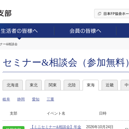
ミナー&相談会
セミナー&相談会（参加無料
北海道
東北
関東
北陸
東海
近畿
中
岐阜
静岡
愛知
三重
支部
イベント名
日時
【ミニセミナー&相談会】年金
2026年10月24日