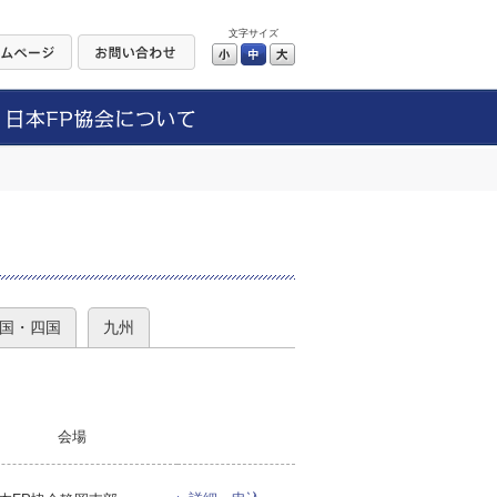
文字サイズ
小
中
大
）
国・四国
九州
会場