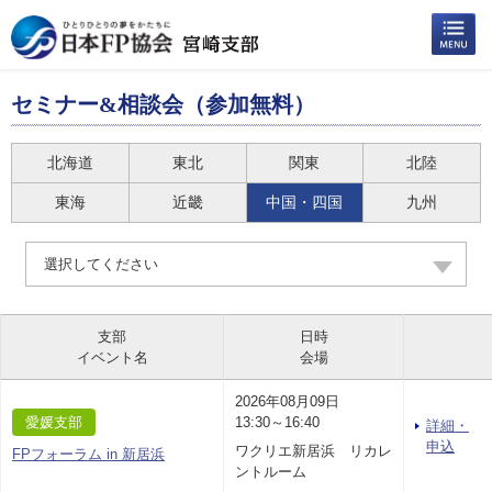
セミナー&相談会（参加無料）
北海道
東北
関東
北陸
東海
近畿
中国・四国
九州
選択してください
支部
日時
イベント名
会場
2026年08月09日
愛媛支部
13:30～16:40
詳細・
申込
ワクリエ新居浜 リカレ
FPフォーラム in 新居浜
ントルーム