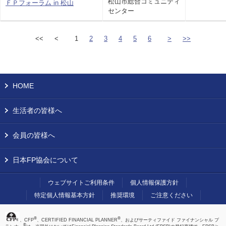
松山市総合コミュニティ
ＦＰフォーラム in 松山
センター
<<
<
1
2
3
4
5
6
>
>>
HOME
生活者の皆様へ
会員の皆様へ
日本FP協会について
ウェブサイトご利用条件
個人情報保護方針
特定個人情報基本方針
推奨環境
ご注意ください
®
®
、CFP
、CERTIFIED FINANCIAL PLANNER
、およびサーティファイド ファイナンシャル プ
®