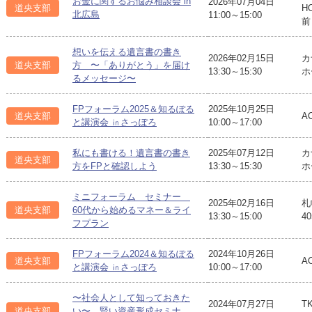
お金に関するお悩み相談会 in
2026年07月04日
道央支部
H
北広島
11:00～15:00
前
想いを伝える遺言書の書き
2026年02月15日
カ
道央支部
方 〜「ありがとう」を届け
13:30～15:30
ホ
るメッセージ〜
FPフォーラム2025＆知るぽる
2025年10月25日
道央支部
A
と講演会 ㏌さっぽろ
10:00～17:00
私にも書ける！遺言書の書き
2025年07月12日
カ
道央支部
方をFPと確認しよう
13:30～15:30
ホ
ミニフォーラム セミナー
2025年02月16日
札
道央支部
60代から始めるマネー＆ライ
13:30～15:00
4
フプラン
FPフォーラム2024＆知るぽる
2024年10月26日
道央支部
A
と講演会 ㏌さっぽろ
10:00～17:00
〜社会人として知っておきた
2024年07月27日
T
道央支部
い〜 賢い資産形成セミナ