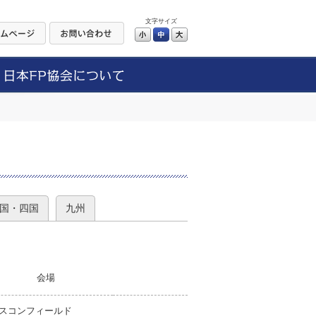
文字サイズ
小
中
大
）
国・四国
九州
会場
スコンフィールド