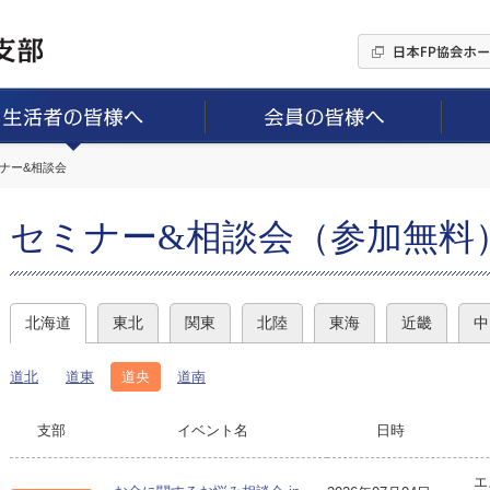
ミナー&相談会
セミナー&相談会（参加無料
北海道
東北
関東
北陸
東海
近畿
中
道北
道東
道央
道南
支部
イベント名
日時
エ