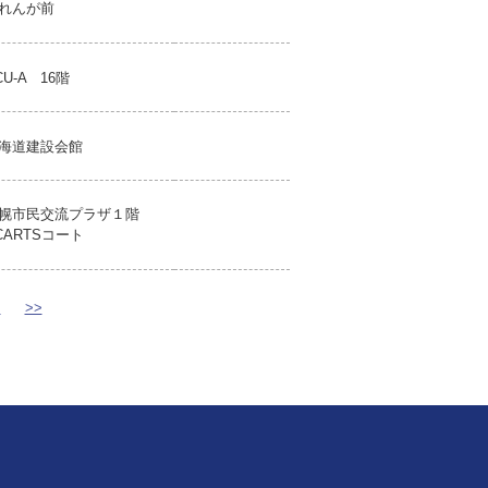
れんが前
CU-A 16階
海道建設会館
幌市民交流プラザ１階
CARTSコート
>
>>