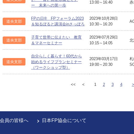
13:00～16:40
赤
ー 未来への第一歩
FPの日® FPフォーラム2023
2023年10月28日
道央支部
A
＆知るぽると講演会inさっぽろ
10:30～16:20
子育て世帯に伝えたい 教育
2023年07月29日
道央支部
北
＆マネーセミナー
10:15～14:05
自分らしく暮らす！60代から
2023年03月17日
札
道央支部
始めるライフプランセミナー
19:00～20:30
S
（ワークショップ型）
<<
<
1
2
3
4
会員の皆様へ
日本FP協会について