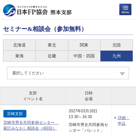
セミナー&相談会（参加無料）
北海道
東北
関東
北陸
東海
近畿
中国・四国
九州
選択してください
支部
日時
イベント名
会場
2027年03月18日
宮崎支部
13:30～16:30
詳細・
宮崎市男女共同参画センター
申込
宮崎市男女共同参画セ
家計みなおし相談会（4回目）
ンター「パレット」