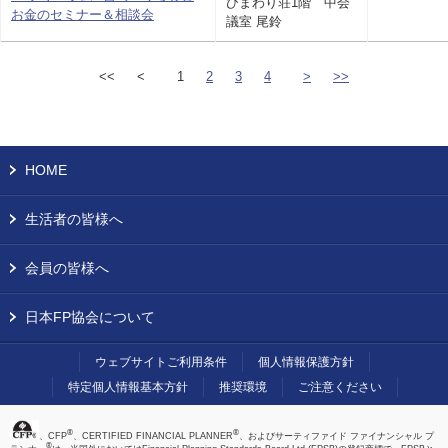
ひまわり荘1階 中会
お金のセミナー＆相談会
議室 尾鈴
<<
<
1
2
3
4
>
>>
HOME
生活者の皆様へ
会員の皆様へ
日本FP協会について
ウェブサイトご利用条件
個人情報保護方針
特定個人情報基本方針
推奨環境
ご注意ください
®
®
、CFP
、CERTIFIED FINANCIAL PLANNER
、およびサーティファイド ファイナンシャル プ
®