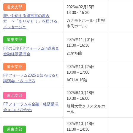
道央支部
2026年02月15日
13:30～15:30
想いを伝える遺言書の書き
カナモトホール（札幌
方 〜「ありがとう」を届ける
市民ホール）
メッセージ〜
道東支部
2025年11月01日
11:30～16:30
FPの日® FPフォーラムin道東＆
とかち館
金融経済講演会
道央支部
2025年10月25日
10:00～17:00
FPフォーラム2025＆知るぽると
ACU-A 16階
講演会 ㏌さっぽろ
2025年10月18日
道北支部
10:30～16:00
FPフォーラム＆金融・経済講演
旭川大雪クリスタルホ
会 in あさひかわ
ール
2025年10月18日
道東支部
11:30～14:30