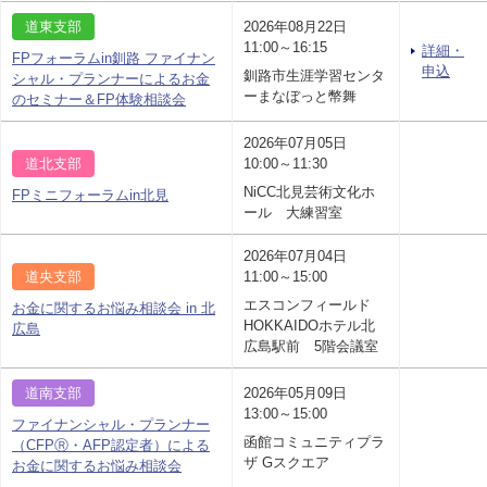
道東支部
2026年08月22日
11:00～16:15
詳細・
FPフォーラムin釧路 ファイナン
申込
釧路市生涯学習センタ
シャル・プランナーによるお金
ーまなぼっと幣舞
のセミナー＆FP体験相談会
2026年07月05日
道北支部
10:00～11:30
NiCC北見芸術文化ホ
FPミニフォーラムin北見
ール 大練習室
2026年07月04日
道央支部
11:00～15:00
エスコンフィールド
お金に関するお悩み相談会 in 北
HOKKAIDOホテル北
広島
広島駅前 5階会議室
道南支部
2026年05月09日
13:00～15:00
ファイナンシャル・プランナー
函館コミュニティプラ
（CFPⓇ・AFP認定者）による
ザ Gスクエア
お金に関するお悩み相談会