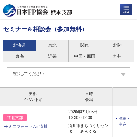
セミナー&相談会（参加無料）
北海道
東北
関東
北陸
東海
近畿
中国・四国
九州
選択してください
支部
日時
イベント名
会場
2026年09月05日
道北支部
10:30～12:00
詳細・
申込
滝川市まちづくりセン
FPミニフォーラムin滝川
ター みんくる