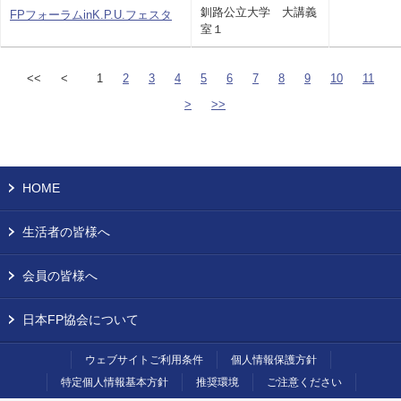
釧路公立大学 大講義
FPフォーラムinK.P.U.フェスタ
室１
<<
<
1
2
3
4
5
6
7
8
9
10
11
>
>>
HOME
生活者の皆様へ
会員の皆様へ
日本FP協会について
ウェブサイトご利用条件
個人情報保護方針
特定個人情報基本方針
推奨環境
ご注意ください