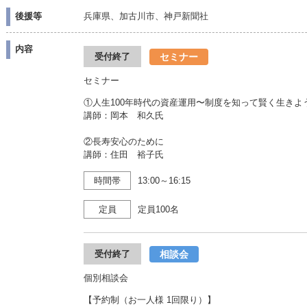
後援等
兵庫県、加古川市、神戸新聞社
内容
セミナー
受付終了
セミナー
①人生100年時代の資産運用〜制度を知って賢く生きよ
講師：岡本 和久氏
②長寿安心のために
講師：住田 裕子氏
時間帯
13:00～16:15
定員
定員100名
相談会
受付終了
個別相談会
【予約制（お一人様 1回限り）】