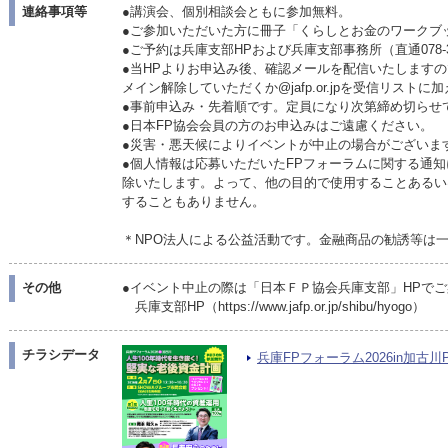
連絡事項等
●講演会、個別相談会ともに参加無料。
●ご参加いただいた方に冊子「くらしとお金のワークブ
●ご予約は兵庫支部HPおよび兵庫支部事務所（直通078-3
●当HPよりお申込み後、確認メールを配信いたします
メイン解除していただくか@jafp.or.jpを受信リスト
●事前申込み・先着順です。定員になり次第締め切らせ
●日本FP協会会員の方のお申込みはご遠慮ください。
●災害・悪天候によりイベントが中止の場合がございま
●個人情報は応募いただいたFPフォーラムに関する通知
除いたします。よって、他の目的で使用することあるい
することもありません。
＊NPO法人による公益活動です。金融商品の勧誘等は
その他
●イベント中止の際は「日本ＦＰ協会兵庫支部」HPで
兵庫支部HP（https://www.jafp.or.jp/shibu/hyogo）
チラシデータ
兵庫FPフォーラム2026in加古川PD