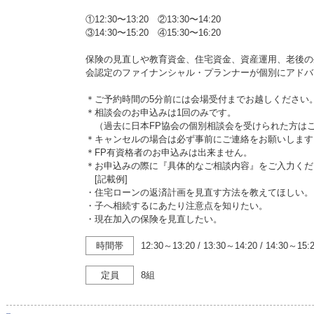
①12:30〜13:20 ②13:30〜14:20
③14:30〜15:20 ④15:30〜16:20
保険の見直しや教育資金、住宅資金、資産運用、老後の
会認定のファイナンシャル・プランナーが個別にアドバ
＊ご予約時間の5分前には会場受付までお越しください
＊相談会のお申込みは1回のみです。
（過去に日本FP協会の個別相談会を受けられた方は
＊キャンセルの場合は必ず事前にご連絡をお願いします
＊FP有資格者のお申込みは出来ません。
＊お申込みの際に『具体的なご相談内容』をご入力くだ
[記載例]
・住宅ローンの返済計画を見直す方法を教えてほしい。
・子へ相続するにあたり注意点を知りたい。
・現在加入の保険を見直したい。
時間帯
12:30～13:20
/
13:30～14:20
/
14:30～15:
定員
8組