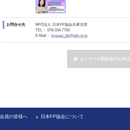
お問合せ先
NPO法人 日本FP協会兵庫支部
TEL： 078-334-7750
E-Mail：
hyougo_bb@jafp.or.jp
セミナー&相談会のお申
会員の皆様へ
日本FP協会について