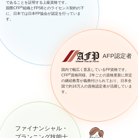
であることを証明する上級資格です。
®
国際CFP
組織とFPSBとのライセンス契約の下
に、日本では日本FP協会が認定を行っていま
す。
AFP認定者
国内で幅広く普及しているFP資格です。
®
CFP
資格同様、2年ごとの資格更新に所定
の継続教育が義務付けられており、日本全
国で約16万人の資格認定者が活躍していま
す。
ファイナンシャル・
プランニング技能士