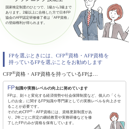
国家検定制度のひとつで、1級から3級まで
あります。2級以上に合格した方で日本FP
協会のAFP認定研修修了者は「AFP資格」
の登録権利が得られます。
®
FPを選ぶときには、CFP
資格・AFP資格を
持っているFPを選ぶことをお勧めします
®
CFP
資格・AFP資格を持っているFPは…
FP
知識や実務レベルの向上に努めています
FPは、刻々と変化する経済情勢や社会保障制度など、個人の「くら
しのお金」に関するFP知識や専門家としての実務レベルを向上させ
ることが必要です。
®
そのためCFP
・AFP資格には、資格更新制度があ
り、2年ごとに所定の継続教育や実務研修などを修
了したFPのみが資格を保有しています。