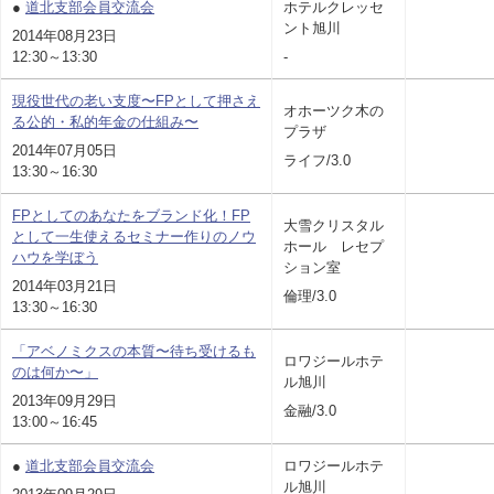
●
道北支部会員交流会
ホテルクレッセ
ント旭川
2014年08月23日
12:30～13:30
-
現役世代の老い支度〜FPとして押さえ
オホーツク木の
る公的・私的年金の仕組み〜
プラザ
2014年07月05日
ライフ/3.0
13:30～16:30
FPとしてのあなたをブランド化！FP
大雪クリスタル
として一生使えるセミナー作りのノウ
ホール レセプ
ハウを学ぼう
ション室
2014年03月21日
倫理/3.0
13:30～16:30
「アベノミクスの本質〜待ち受けるも
ロワジールホテ
のは何か〜」
ル旭川
2013年09月29日
金融/3.0
13:00～16:45
●
道北支部会員交流会
ロワジールホテ
ル旭川