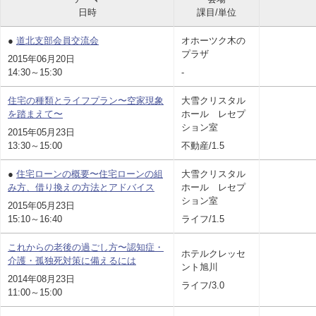
日時
課目/単位
●
道北支部会員交流会
オホーツク木の
プラザ
2015年06月20日
14:30～15:30
-
住宅の種類とライフプラン〜空家現象
大雪クリスタル
を踏まえて〜
ホール レセプ
ション室
2015年05月23日
13:30～15:00
不動産/1.5
●
住宅ローンの概要〜住宅ローンの組
大雪クリスタル
み方、借り換えの方法とアドバイス
ホール レセプ
ション室
2015年05月23日
15:10～16:40
ライフ/1.5
これからの老後の過ごし方〜認知症・
ホテルクレッセ
介護・孤独死対策に備えるには
ント旭川
2014年08月23日
ライフ/3.0
11:00～15:00