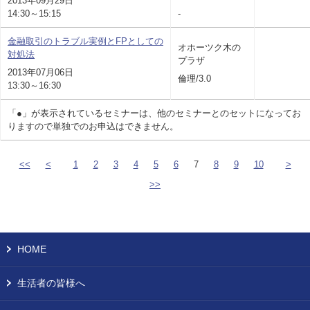
2013年09月29日
14:30～15:15
-
金融取引のトラブル実例とFPとしての
オホーツク木の
対処法
プラザ
2013年07月06日
倫理/3.0
13:30～16:30
「●」が表示されているセミナーは、他のセミナーとのセットになってお
りますので単独でのお申込はできません。
<<
<
1
2
3
4
5
6
7
8
9
10
>
>>
HOME
生活者の皆様へ