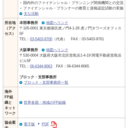
国内外のファイナンシャル・プランニング関係機関との交流
ファイナンシャル・プランナーの教育と資格認定試験の実施
主な活動
所在地
本部事務所
地図へリンク
（アク
〒105-0001 東京都港区虎ノ門4-1-28 虎ノ門タワーズオフィス
セス）
5F
TEL：
03-5403-9700
（代表） FAX：03-5403-9701
大阪事務所
地図へリンク
〒530-0004 大阪府大阪市北区堂島浜1-4-19 関電不動産堂島浜
ビル5F
TEL：
06-6344-8063
FAX：06-6344-8065
ブロック・支部事務所
ブロック・支部事務所一覧
海外
FP組
織と
世界各国・地域のFP組織
ネット
ワーク
協会案
電子版
PDF
内