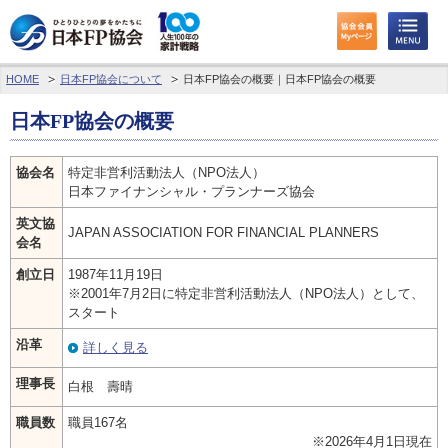
HOME
日本FP協会について
日本FP協会の概要｜日本FP協会の概要
わたしたちのくらしとお金
日本FP協会の概要
FPに相談する
協会名
特定非営利活動法人（NPO法人）
FP資格取得を目指す
日本ファイナンシャル・プランナーズ協会
英文協
FP技能検定
JAPAN ASSOCIATION FOR FINANCIAL PLANNERS
会名
個人会員の皆様へ
創立日
1987年11月19日
※2001年7月2日に特定非営利活動法人（NPO法人）として、
スタート
日本FP協会について
沿革
詳しく見る
パーソナルファイナンス教育について
理事長
白根 壽晴
アクセス
職員数
職員167名
※2026年4月1日現在