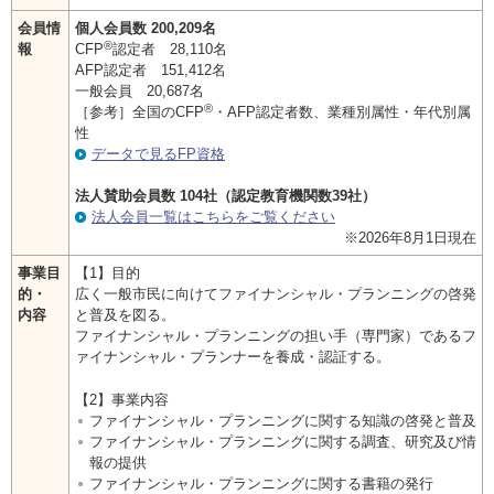
お問い合わせ
会員情
個人会員数 200,209名
®
報
CFP
認定者 28,110名
English
AFP認定者 151,412名
一般会員 20,687名
®
［参考］全国のCFP
・AFP認定者数、業種別属性・年代別属
法人・行政機関の方へ
性
データで見るFP資格
学校関係者の方へ
法人賛助会員数 104社（認定教育機関数39社）
法人会員一覧はこちらをご覧ください
報道・メディア関係者の方へ
※2026年8月1日現在
事業目
【1】目的
的・
広く一般市民に向けてファイナンシャル・プランニングの啓発
内容
と普及を図る。
ファイナンシャル・プランニングの担い手（専門家）であるフ
CLOSE
ァイナンシャル・プランナーを養成・認証する。
【2】事業内容
ファイナンシャル・プランニングに関する知識の啓発と普及
ファイナンシャル・プランニングに関する調査、研究及び情
報の提供
ファイナンシャル・プランニングに関する書籍の発行