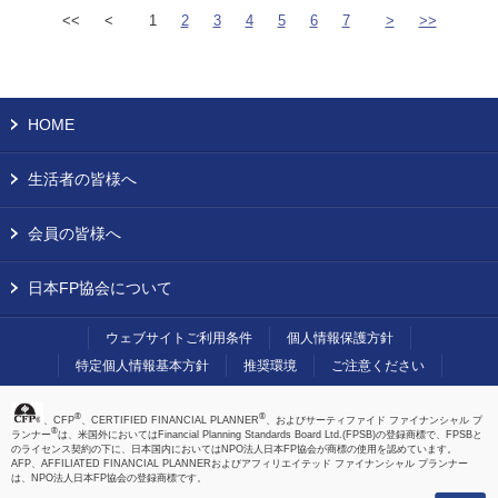
<<
<
1
2
3
4
5
6
7
>
>>
HOME
生活者の皆様へ
会員の皆様へ
日本FP協会について
ウェブサイトご利用条件
個人情報保護方針
特定個人情報基本方針
推奨環境
ご注意ください
®
®
、CFP
、CERTIFIED FINANCIAL PLANNER
、およびサーティファイド ファイナンシャル プ
®
ランナー
は、米国外においてはFinancial Planning Standards Board Ltd.(FPSB)の登録商標で、FPSBと
のライセンス契約の下に、日本国内においてはNPO法人日本FP協会が商標の使用を認めています。
AFP、AFFILIATED FINANCIAL PLANNERおよびアフィリエイテッド ファイナンシャル プランナー
は、NPO法人日本FP協会の登録商標です。