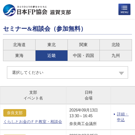
セミナー&相談会（参加無料）
北海道
東北
関東
北陸
東海
近畿
中国・四国
九州
選択してください
支部
日時
イベント名
会場
2026年09月13日
奈良支部
詳細・
13:30～16:45
申込
くらしとお金のＦＰ教室・相談会
奈良商工会議所