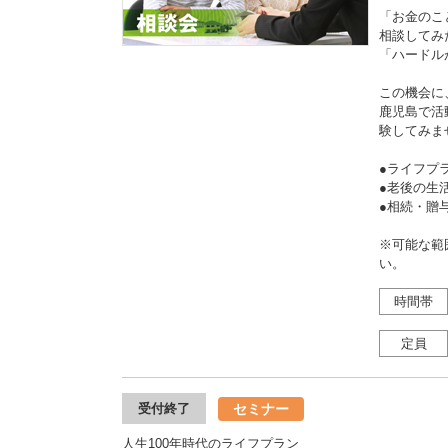
「お金のこ
相談してみ
「ハードル
この機会に
鹿児島で活
験してみま
●ライフプ
●老後の
●相続・
※可能な範
い。
時間帯
定員
セミナー
受付終了
人生100年時代のライフプラン