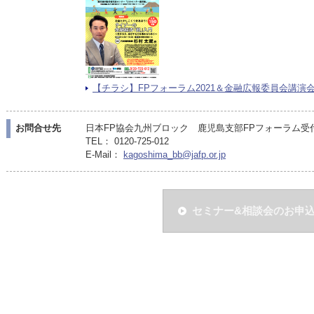
【チラシ】FPフォーラム2021＆金融広報委員会講演会in鹿
お問合せ先
日本FP協会九州ブロック 鹿児島支部FPフォーラム受付担
TEL： 0120-725-012
E-Mail：
kagoshima_bb@jafp.or.jp
セミナー&相談会のお申