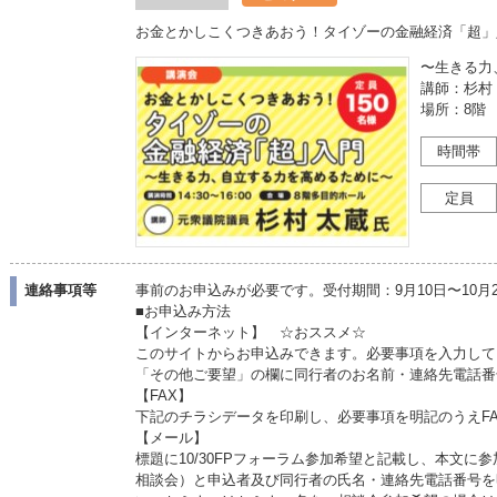
お金とかしこくつきあおう！タイゾーの金融経済「超」
〜生きる力
講師：杉村
場所：8階
時間帯
定員
連絡事項等
事前のお申込みが必要です。受付期間：9月10日〜10月
■お申込み方法
【インターネット】 ☆おススメ☆
このサイトからお申込みできます。必要事項を入力して
「その他ご要望」の欄に同行者のお名前・連絡先電話番
【FAX】
下記のチラシデータを印刷し、必要事項を明記のうえFAX09
【メール】
標題に10/30FPフォーラム参加希望と記載し、本文
相談会）と申込者及び同行者の氏名・連絡先電話番号を