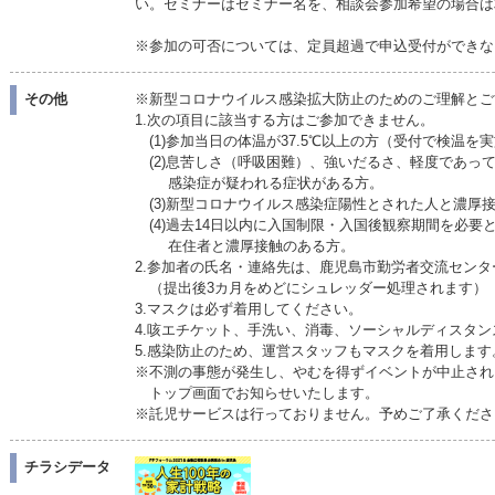
い。セミナーはセミナー名を、相談会参加希望の場合は
※参加の可否については、定員超過で申込受付ができな
その他
※新型コロナウイルス感染拡大防止のためのご理解とご
1.次の項目に該当する方はご参加できません。
(1)参加当日の体温が37.5℃以上の方（受付で検温を
(2)息苦しさ（呼吸困難）、強いだるさ、軽度であっ
感染症が疑われる症状がある方。
(3)新型コロナウイルス感染症陽性とされた人と濃厚
(4)過去14日以内に入国制限・入国後観察期間を必要
在住者と濃厚接触のある方。
2.参加者の氏名・連絡先は、鹿児島市勤労者交流セン
（提出後3カ月をめどにシュレッダー処理されます）
3.マスクは必ず着用してください。
4.咳エチケット、手洗い、消毒、ソーシャルディスタ
5.感染防止のため、運営スタッフもマスクを着用します
※不測の事態が発生し、やむを得ずイベントが中止され
トップ画面でお知らせいたします。
※託児サービスは行っておりません。予めご了承くださ
チラシデータ