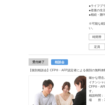
●ライフプ
●老後の
●相続・
※可能な範
い。
時間帯
定員
相談会
受付終了
【個別相談会】CFP®・AFP認定者による個別の無料体験相談
確かな理念
イナンシャ
CFP®・
す。
相談時間：
場 所：7