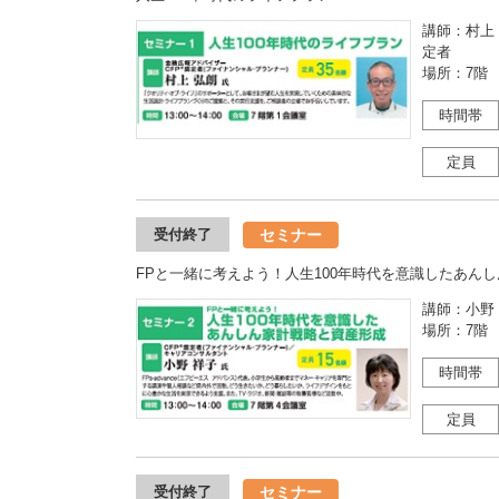
講師：村上
定者
場所：7階
時間帯
定員
セミナー
受付終了
FPと一緒に考えよう！人生100年時代を意識したあん
講師：小野
場所：7階
時間帯
定員
セミナー
受付終了