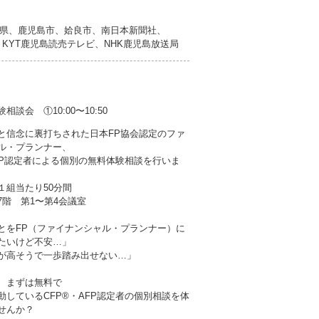
県、鹿児島市、姶良市、南日本新聞社、
、KYT鹿児島読売テレビ、NHK鹿児島放送局
会 ①10:00〜10:50
と信念に裏打ちされた日本FP協会認定のファ
ル・プランナー、
AFP認定者による個別の無料体験相談を行いま
１組当たり50分間
階 第1〜第4会議室
とをFP（ファイナンシャル・プランナー）に
たいけど不安…」
が高そうで一歩踏み出せない…」
、まずは無料で
動しているCFP®・AFP認定者の個別相談を体
せんか？