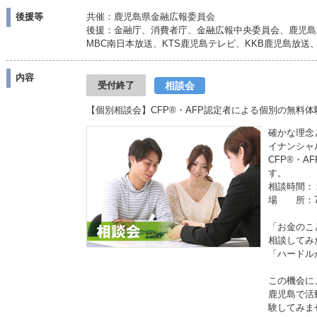
後援等
共催：鹿児島県金融広報委員会
後援：金融庁、消費者庁、金融広報中央委員会、鹿児島
MBC南日本放送、KTS鹿児島テレビ、KKB鹿児島放送
内容
相談会
受付終了
【個別相談会】CFP®・AFP認定者による個別の無料体験相談
確かな理念
イナンシャ
CFP®・
す。
相談時間：
場 所：7
「お金のこ
相談してみ
「ハードル
この機会に
鹿児島で活
験してみま