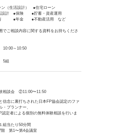
ラン（生活設計） ●住宅ローン
生活設計 ●保険 ●貯蓄・資産運用
贈与 ●年金 ●不動産活用 など
囲でご相談内容に関する資料をお持ちくださ
10:00～10:50
5組
会 ②11:00〜11:50
と信念に裏打ちされた日本FP協会認定のファ
ル・プランナー、
AFP認定者による個別の無料体験相談を行いま
１組当たり50分間
階 第1〜第4会議室