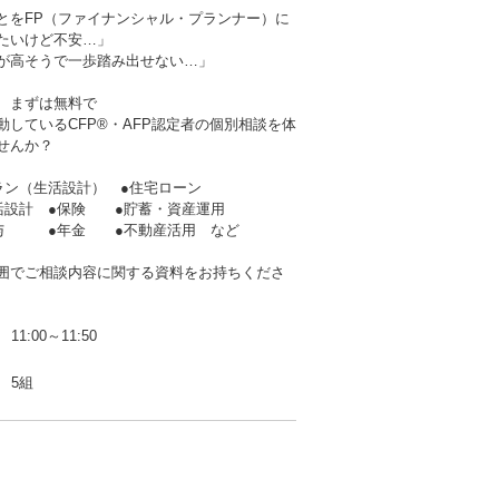
とをFP（ファイナンシャル・プランナー）に
たいけど不安…」
が高そうで一歩踏み出せない…」
、まずは無料で
動しているCFP®・AFP認定者の個別相談を体
せんか？
ラン（生活設計） ●住宅ローン
生活設計 ●保険 ●貯蓄・資産運用
贈与 ●年金 ●不動産活用 など
囲でご相談内容に関する資料をお持ちくださ
11:00～11:50
5組