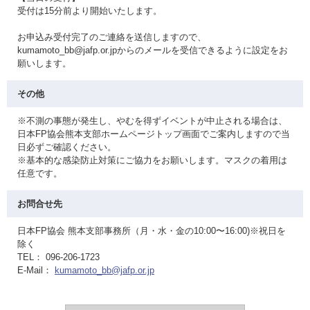
受付は15分前より開始いたします。
お申込み受付完了のご連絡を送信しますので、
kumamoto_bb@jafp.or.jpからのメールを受信できるように設定をお
願いします。
その他
※不測の事態が発生し、やむを得ずイベントが中止される場合は、
日本FP協会熊本支部ホームページトップ画面でご案内しますので当
日必ずご確認ください。
※基本的な感染防止対策にご協力をお願いします。マスクの着用は
任意です。
お問合せ先
日本FP協会 熊本支部事務所（月・水・金の10:00〜16:00)※祝日を
除く
TEL： 096-206-1723
E-Mail：
kumamoto_bb@jafp.or.jp