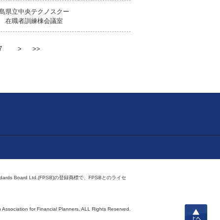
島県立中央テクノスクー
 在職者訓練棟会議室
7
>
>>
ndards Board Ltd.(FPSB)の登録商標で、FPSBとのライセ
上へ
 Association for Financial Planners,
ALL Rights Reserved.