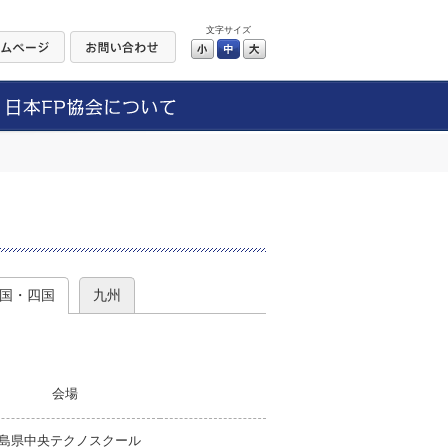
文字サイズ
小
中
大
）
国・四国
九州
会場
島県中央テクノスクール