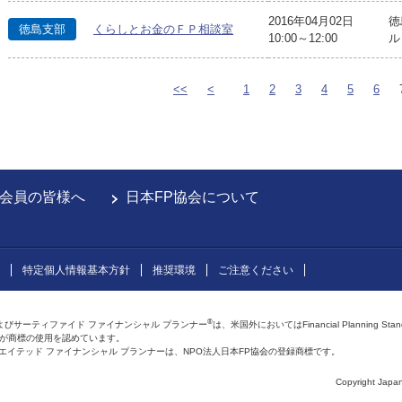
2016年04月02日
徳
徳島支部
くらしとお金のＦＰ相談室
10:00～12:00
ル
<<
<
1
2
3
4
5
6
会員の皆様へ
日本FP協会について
特定個人情報基本方針
推奨環境
ご注意ください
®
よびサーティファイド ファイナンシャル プランナー
は、米国外においてはFinancial Planning Sta
会が商標の使用を認めています。
およびアフィリエイテッド ファイナンシャル プランナーは、NPO法人日本FP協会の登録商標です。
Copyright Japan