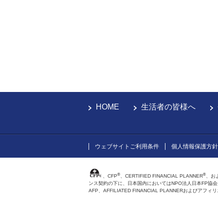
HOME
生活者の皆様へ
ウェブサイトご利用条件
個人情報保護方針
®
®
、CFP
、CERTIFIED FINANCIAL PLANNER
、お
ンス契約の下に、日本国内においてはNPO法人日本FP協
AFP、AFFILIATED FINANCIAL PLANNER