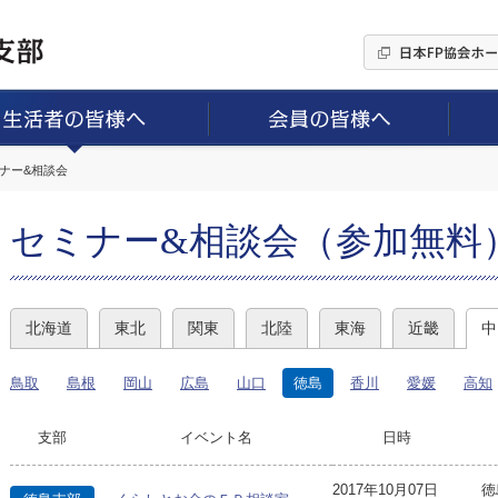
ミナー&相談会
セミナー&相談会（参加無料
北海道
東北
関東
北陸
東海
近畿
中
鳥取
島根
岡山
広島
山口
徳島
香川
愛媛
高知
支部
イベント名
日時
2017年10月07日
徳