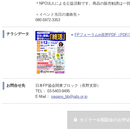
＊NPO法人による公益活動です。商品の販売勧誘は一
＜イベント当日の連絡先＞
080-5972-3353
チラシデータ
FPフォーラムin長野PDF（PDF/7
お問合せ先
日本FP協会関東ブロック（長野支部）
TEL： 03-5403-9495
E-Mail：
nagano_bb@jafp.or.jp
セミナー&相談会のお申