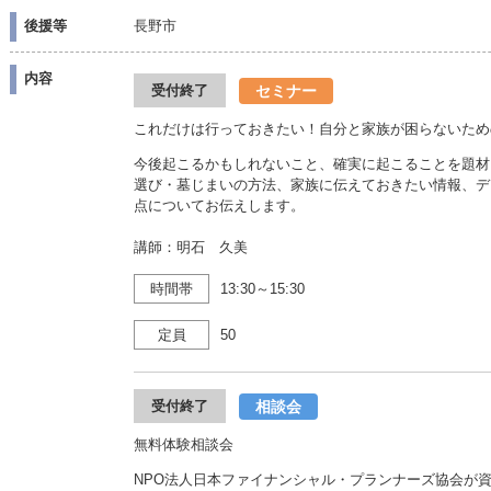
後援等
長野市
内容
セミナー
受付終了
これだけは行っておきたい！自分と家族が困らないため
今後起こるかもしれないこと、確実に起こることを題材
選び・墓じまいの方法、家族に伝えておきたい情報、デ
点についてお伝えします。
講師：明石 久美
時間帯
13:30～15:30
定員
50
相談会
受付終了
無料体験相談会
NPO法人日本ファイナンシャル・プランナーズ協会が資格