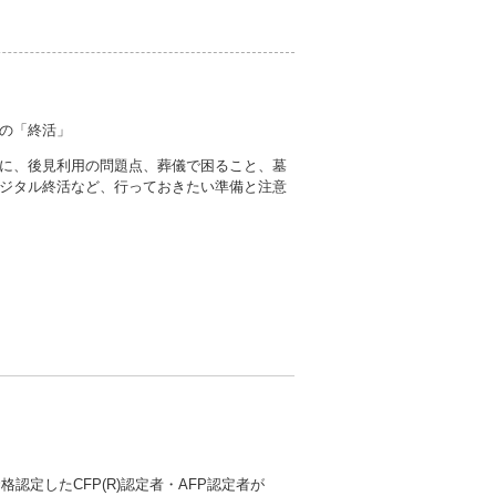
の「終活」
に、後見利用の問題点、葬儀で困ること、墓
ジタル終活など、行っておきたい準備と注意
認定したCFP(R)認定者・AFP認定者が