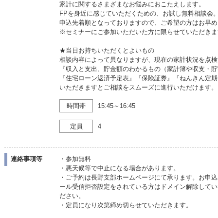
家計に関するさまざまなお悩みにおこたえします。
FPを身近に感じていただくための、お試し無料相談会
申込先着順となっておりますので、ご希望の方はお早め
※セミナーにご参加いただいた方に限らせていただきま
★当日お持ちいただくとよいもの
相談内容によって異なりますが、現在の家計状況を点検
『収入と支出、貯金額のわかるもの（家計簿や収支・貯
『住宅ローン返済予定表』『保険証券』『ねんきん定期
いただきますとご相談をスムーズに進行いただけます。
時間帯
15:45～16:45
定員
4
連絡事項等
・参加無料
・悪天候等で中止になる場合があります。
・ご予約は長野支部ホームページにて承ります。お申込
ール受信拒否設定をされている方はドメイン解除していただく
ださい。
・定員になり次第締め切らせていただきます。