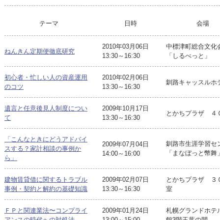
テーマ
日時
会場
2010年03月06日
中標津町総合文化
ねんきん定期便徹底研究
13:30～16:30
「しるべっと」
初心者・忙しい人の資産運用
2010年02月06日
釧路キャッスルホ
のコツ
13:30～16:30
遺言と任意後見人制度につい
2009年10月17日
とかちプラザ ４
て
13:30～16:30
「こんなときにどうアドバイ
釧路市生涯学習セ
2009年07月04日
スする？家計相談の事例か
「まなぼっと幣舞
14:00～16:00
ら」
建物賃貸借に関するトラブル
2009年02月07日
とかちプラザ ３
事例・契約と解約の基礎知識
13:30～16:30
室
ＦＰと関連業法〜コンプライ
2009年01月24日
札幌グランドホテ
アンスの時代への対処法
13:00～15:00
館3階玉葉の間