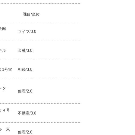
課目/単位
会館
ライフ/3.0
テル
金融/3.0
０1号室
相続/3.0
ンター
倫理/2.0
」
０４号
不動産/3.0
ル 東
倫理/2.0