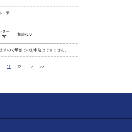
ル 東
-
ンター
相続/3.0
7F
ますので単独でのお申込はできません。
0
11
12
>
>>