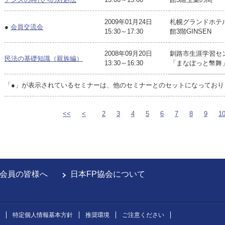
2009年01月24日
札幌グランドホテ
●
会員交流会
15:30～17:30
館3階GINSEN
2008年09月20日
釧路市生涯学習セ
民法の基礎知識（親族編）
13:30～16:30
「まなぼっと幣舞」
「●」が表示されているセミナーは、他のセミナーとのセットになっており
<<
<
2
3
4
5
6
7
8
9
1
会員の皆様へ
日本FP協会について
特定個人情報基本方針
推奨環境
ご注意ください