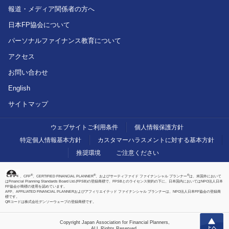
報道・メディア関係者の方へ
日本FP協会について
パーソナルファイナンス教育について
アクセス
お問い合わせ
English
サイトマップ
ウェブサイトご利用条件
個人情報保護方針
特定個人情報基本方針
カスタマーハラスメントに対する基本方針
推奨環境
ご注意ください
®
®
®
、CFP
、CERTIFIED FINANCIAL PLANNER
、およびサーティファイド ファイナンシャル プランナー
は、米国外において
はFinancial Planning Standards Board Ltd.(FPSB)の登録商標で、FPSBとのライセンス契約の下に、日本国内においてはNPO法人日本
FP協会が商標の使用を認めています。
AFP、AFFILIATED FINANCIAL PLANNERおよびアフィリエイテッド ファイナンシャル プランナーは、NPO法人日本FP協会の登録商
標です。
QRコードは株式会社デンソーウェーブの登録商標です。
上へ
Copyright Japan Association for Financial Planners,
ALL Rights Reserved.