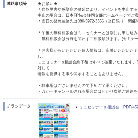
連絡事項等
★お願い★
＊自然災害や感染症の蔓延により、イベントを中止する
中止の場合は、日本FP協会静岡支部ホームページでご
＊当日の緊急連絡先は080-5972-3356（当日限り 開
＊午後の無料相談会はミニセミナーとは別にお申し込み
無料相談会は分野を問わずご相談頂けます。(セミナ
＊お客様からいただいた個人情報は、応募いただいたミ
し、
ミニセミナー&相談会終了後はすべて破棄いたします。
対して
情報を提供する事や開示することもありません。
・駐車場はございませんので予めご了承ください。
・万が一キャンセルされる場合にはわかり次第ご連絡を
チラシデータ
ミニセミナー＆相談会（PDF/452