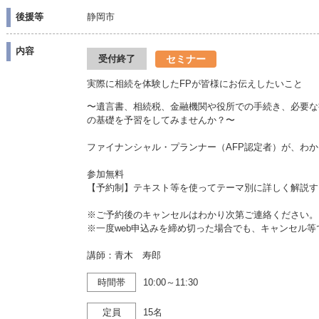
後援等
静岡市
内容
セミナー
受付終了
実際に相続を体験したFPが皆様にお伝えしたいこと
〜遺言書、相続税、金融機関や役所での手続き、必要な
の基礎を予習をしてみませんか？〜
ファイナンシャル・プランナー（AFP認定者）が、わ
参加無料
【予約制】テキスト等を使ってテーマ別に詳しく解説す
※ご予約後のキャンセルはわかり次第ご連絡ください。
※一度web申込みを締め切った場合でも、キャンセル
講師：青木 寿郎
時間帯
10:00～11:30
定員
15名