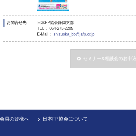
お問合せ先
日本FP協会静岡支部
TEL： 054-275-2205
E-Mail：
shizuoka_bb@jafp.or.jp
セミナー&相談会のお申
会員の皆様へ
日本FP協会について